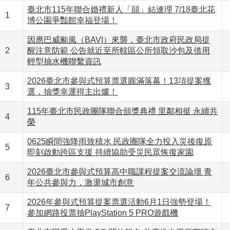
臺北市115年聯合婚禮新人「囍」結連理 7/18臺北花
1
博公園爭豔館幸福登場！
因應巴威颱風（BAVI）來襲，臺北市政府民政局提
2
醒注意防範 公告就近至所轄區公所領取沙包及借用
輕型抽水機聯繫資訊
2026臺北市參與式預算票選圓滿落幕！13項提案獲
3
選，抽獎幸運得主出爐！
115年臺北市民政團隊聯合頒獎典禮 里鄰相挺 永續共
4
榮
0625瞬間強降雨致積水 民政團隊全力投入災後復原
5
即刻啟動跨區支援 持續協助受災民眾恢復家園
2026臺北市參與式預算高中職課程提案交流論壇 青
6
年公共參與力，激盪城市創意
2026年參與式預算提案票選活動6月1日強勢登場！
7
參加網路投票抽PlayStation 5 PRO遊戲機