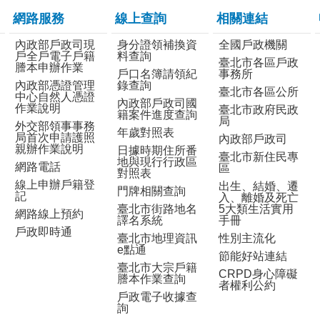
網路服務
線上查詢
相關連結
內政部戶政司現
身分證領補換資
全國戶政機關
戶全戶電子戶籍
料查詢
臺北市各區戶政
謄本申辦作業
戶口名簿請領紀
事務所
內政部憑證管理
錄查詢
臺北市各區公所
中心自然人憑證
內政部戶政司國
作業說明
臺北市政府民政
籍案件進度查詢
局
外交部領事事務
年歲對照表
局首次申請護照
內政部戶政司
親辦作業說明
日據時期住所番
臺北市新住民專
地與現行行政區
網路電話
區
對照表
線上申辦戶籍登
出生、結婚、遷
門牌相關查詢
記
入、離婚及死亡
臺北市街路地名
5大類生活實用
網路線上預約
譯名系統
手冊
戶政即時通
臺北市地理資訊
性別主流化
e點通
節能好站連結
臺北市大宗戶籍
CRPD身心障礙
謄本作業查詢
者權利公約
戶政電子收據查
詢