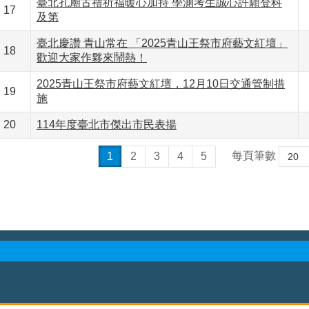
臺北孔廟古禮祈福暖心加持 學測考生誠心許願登科
17
及第
臺北慶讚 青山常在 「2025青山王祭市府藝文紅壇」
18
歡迎大家作夥來鬧熱！
2025青山王祭市府藝文紅壇，12月10日交通管制措
19
施
20
114年度臺北市傑出市民表揚
每頁筆數
1
2
3
4
5