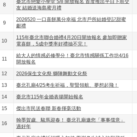
臺北市戀愛小學堂 5/8 開放報名 首度推出平日下班交
8
友 結婚送海島蜜月禮
2026520 一口喜餅萬分幸福 北市戶所結婚登記甜蜜
9
獻禮
115年臺北市聯合婚禮4月20日開放報名 參加即贈家
10
電喜餅，5成中獎率好禮抽不完！
給大人的情感必修學分！臺北市情感關係工作坊4/16
11
開放報名
12
2026保生文化祭 獅陣舞動文化祭
13
臺北孔廟4/25考生祈福，聖賢領航、夢想起飛！
14
臺北市115年金婚表揚開始報名
15
傑出市民送春聯 新春揮毫活動
翰墨賀歲、駿馬迎春！ 臺北孔廟邀您「事事儒意」
16
過好年