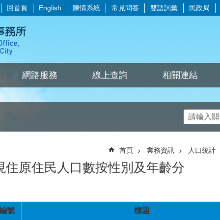
回首頁
陳情系統
常見問答
雙語詞彙
民政局
English
網路服務
線上查詢
相關連結
首頁
業務資訊
人口統計
現住原住民人口數按性別及年齡分
編號
標題