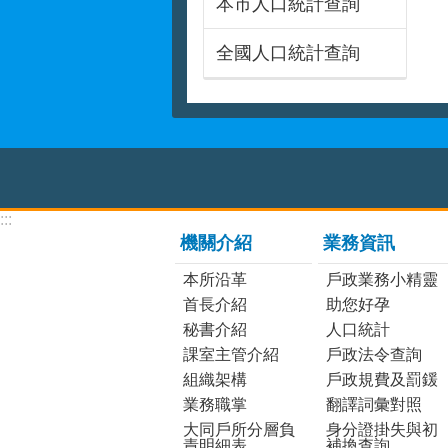
本市人口統計查詢
全國人口統計查詢
:::
機關介紹
業務資訊
本所沿革
戶政業務小精靈
首長介紹
助您好孕
秘書介紹
人口統計
課室主管介紹
戶政法令查詢
組織架構
戶政規費及罰鍰
業務職掌
翻譯詞彙對照
大同戶所分層負
身分證掛失與初
責明細表
補換查詢