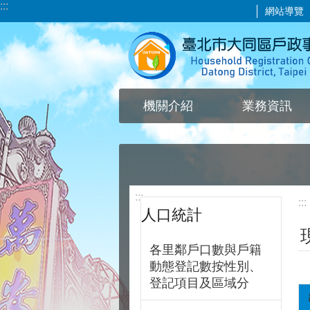
:::
網站導覽
跳到主要內容區塊
機關介紹
業務資訊
:::
:::
人口統計
各里鄰戶口數與戶籍
動態登記數按性別、
登記項目及區域分