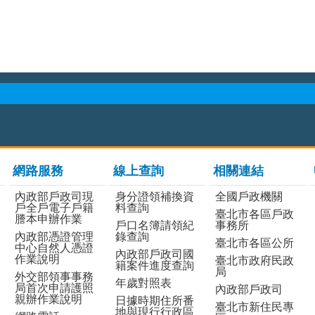
網路服務
線上查詢
相關連結
內政部戶政司現
身分證領補換資
全國戶政機關
戶全戶電子戶籍
料查詢
臺北市各區戶政
謄本申辦作業
戶口名簿請領紀
事務所
內政部憑證管理
錄查詢
臺北市各區公所
中心自然人憑證
內政部戶政司國
作業說明
臺北市政府民政
籍案件進度查詢
局
外交部領事事務
年歲對照表
局首次申請護照
內政部戶政司
親辦作業說明
日據時期住所番
臺北市新住民專
地與現行行政區